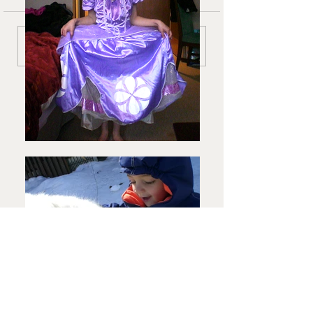
❄︎ In March
🧑‍🧑‍🧒 Second 
コメントを追加…