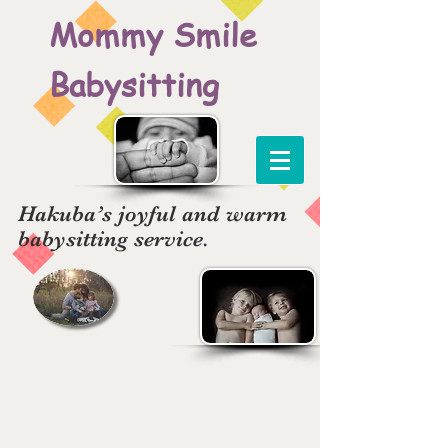
Mommy Smile
Babysitting
Hakuba’s joyful and warm
babysitting service.