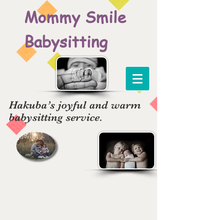
Mommy Smile
Babysitting
Hakuba’s joyful and warm
babysitting service.