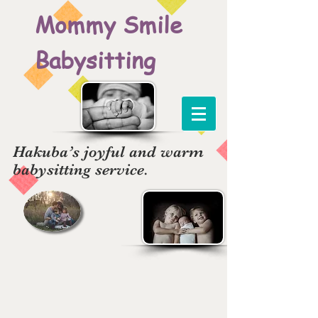
Mommy Smile
Babysitting
Hakuba’s joyful and warm
babysitting service.