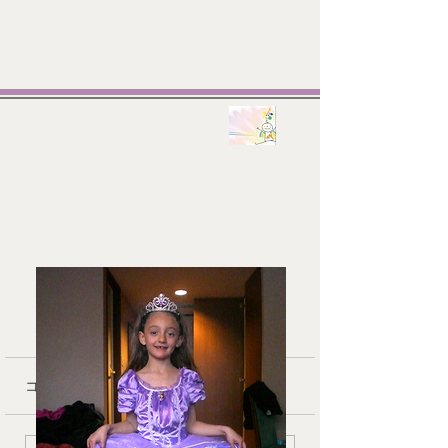
コメント
❄︎ In March
🧑‍🧑‍🧒 Second 