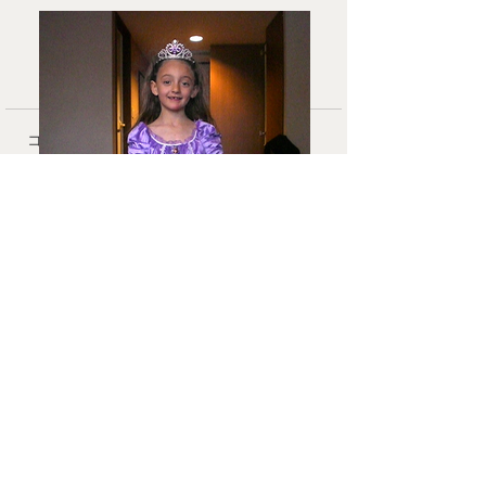
コメント
❄︎ In March
🧑‍🧑‍🧒 Second 
コメントを追加…