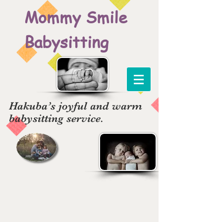
Mommy Smile
Babysitting
Hakuba’s joyful and warm
babysitting service.