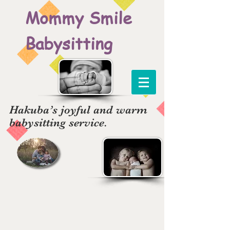
Mommy Smile
Babysitting
Hakuba’s joyful and warm
babysitting service.