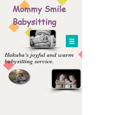
Mommy Smile
Babysitting
Hakuba’s joyful and warm
babysitting service.