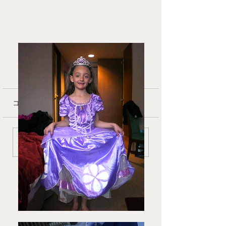
コメント
❄︎ In March
🧑‍🧑‍🧒 Second 
コメントを追加…